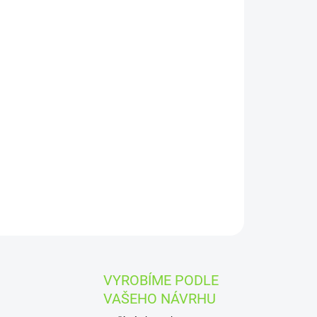
Přidat do košíku
nální dárkovou krabici na víno s
áním.
ZEPTAT SE
VYROBÍME PODLE
VAŠEHO NÁVRHU