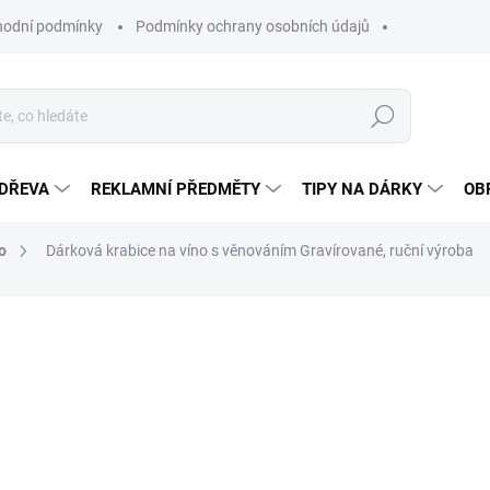
odní podmínky
Podmínky ochrany osobních údajů
Hledat
 DŘEVA
REKLAMNÍ PŘEDMĚTY
TIPY NA DÁRKY
OB
o
Dárková krabice na víno s věnováním
Gravírované, ruční výroba
od
325 Kč
Měrná
ZVOLTE VARIANTU
cena:
VARIANTA