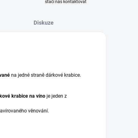
stačí nás kontaktovat
Diskuze
ované
na jedné straně dárkové krabice.
kové krabice na víno
je jeden z
y gravírovaného věnování.