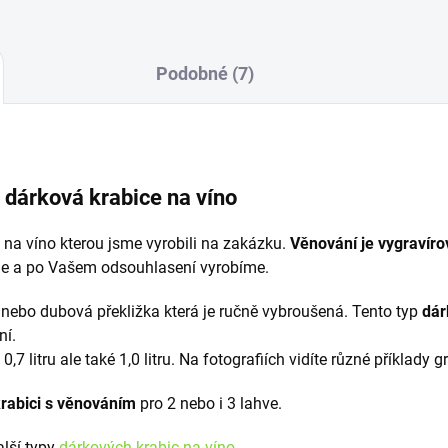
Podobné (7)
 dárková krabice na víno
 na víno kterou jsme vyrobili na zakázku.
Věnování je vygravír
me a po Vašem odsouhlasení vyrobíme.
á nebo dubová překližka která je ručně vybroušená. Tento typ
dár
ní.
0,7 litru ale také 1,0 litru. Na fotografiích vidíte různé příklad
rabici s věnováním
pro 2 nebo i 3 lahve.
alší typy
dárkových krabic na víno
.