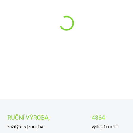
−
+
Vyrobíme pro Vás origi
vygravírovaným věnov
DETAILNÍ INFORMACE
RUČNÍ VÝROBA,
4864
každý kus je originál
výdejních míst