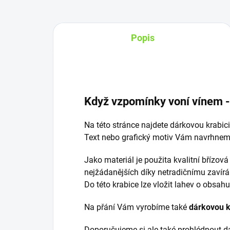
Popis
Když vzpomínky voní vínem -
Na této stránce najdete dárkovou krabici
Text nebo grafický motiv Vám navrhne
Jako materiál je použita kvalitní břízov
nejžádanějších díky netradičnímu zavírá
Do této krabice lze vložit lahev o obsahu 
Na přání Vám vyrobíme také
dárkovou k
Doporučujeme si ale také prohlédnout d