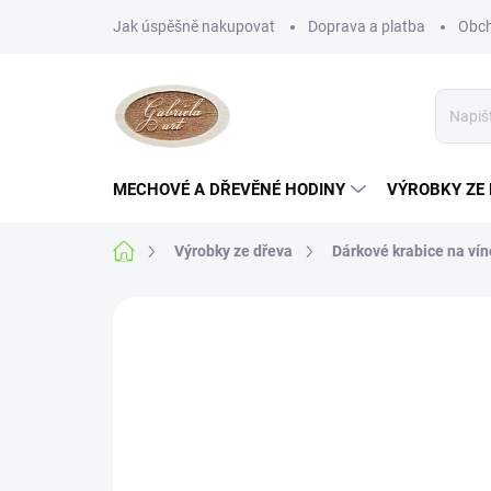
Přejít
Jak úspěšně nakupovat
Doprava a platba
Obch
na
obsah
MECHOVÉ A DŘEVĚNÉ HODINY
VÝROBKY ZE
Domů
Výrobky ze dřeva
Dárkové krabice na vín