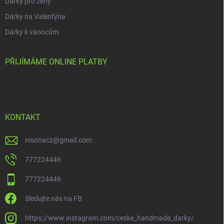
Dárky pro ženy
Dárky na Valentýna
Dárky k vánocům
PŘIJÍMÁME ONLINE PLATBY
KONTAKT
nisonacz
@
gmail.com
777224446
777224446
Sledujte nás na FB
https://www.instagram.com/ceske_handmade_darky/