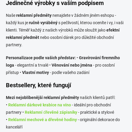
Jedinečné výrobky s vaším podpisem
i
s
u
Naše
reklamní předměty
nenajdete v žádném jiném eshopu -
každý kus je
ručně vyráběný
s pečlivostí, kterou oceníte i vy, i vaši
klienti. Téměř každý z našich výrobků může sloužit jako
efektní
reklamní předmět
nebo osobní dárek pro důležité obchodní
partnery.
Personalizace podle vašich představ:
•
Gravírování firemního
loga
- elegantní a trvalé •
Věnování nebo jména
- pro osobní
přístup •
Vlastní motivy
- podle vašeho zadání
Bestsellery, které fungují
Mezi nejoblíbenější reklamní předměty
našich klientů patří:
•
Reklamní
dárkové krabice na víno
- ideální pro obchodní
partnery •
Reklamní
d
řevěné zápisníky
- praktické a stylové
•
Reklamní m
echové a dřevěné hodiny
- originální dekorace do
kanceláří