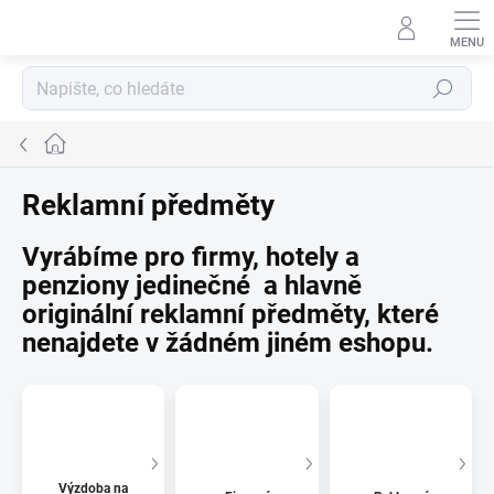
Přejít
na
obsah
Hledat
Domů
Reklamní předměty
Vyrábíme pro firmy, hotely a
penziony jedinečné a hlavně
originální reklamní předměty
, které
nenajdete v žádném jiném eshopu.
Výzdoba na