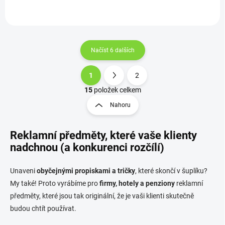
Načíst 6 dalších
1
2
O
S
v
t
15
položek celkem
l
r
Nahoru
á
á
d
n
a
Reklamní předměty, které vaše klienty
k
c
o
í
nadchnou (a konkurenci rozčílí)
p
v
r
á
Unaveni
obyčejnými propiskami a tričky
, které skončí v šuplíku?
v
n
k
My také! Proto vyrábíme pro
firmy, hotely a penziony
reklamní
í
y
předměty, které jsou tak originální, že je vaši klienti skutečně
v
budou chtít používat.
ý
p