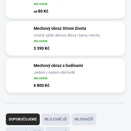
SKLADEM
80 Kč
od
Mechový obraz Strom života
možný výběr dekoru dřeva i barvy mechu
SKLADEM
3 390 Kč
Mechový obraz s hodinami
Jedině v našem obchodě
SKLADEM
6 800 Kč
Ř
a
DOPORUČUJEME
NEJLEVNĚJŠÍ
NEJDRAŽŠÍ
z