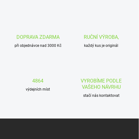
DOPRAVA ZDARMA
RUČNÍ VÝROBA,
při objednávce nad 3000 Kč
každý kus je originál
4864
VYROBÍME PODLE
VAŠEHO NÁVRHU
výdejních míst
stačí nás kontaktovat
Z
á
p