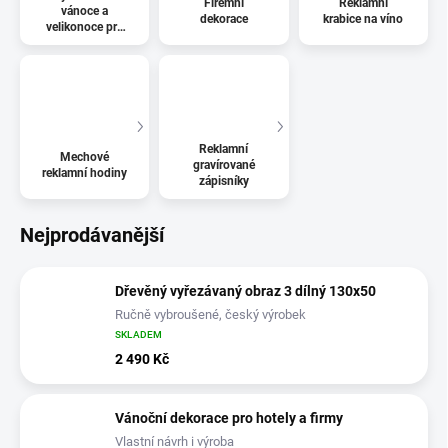
Firemní
Reklamní
vánoce a
dekorace
krabice na víno
velikonoce pro
firmy
Reklamní
Mechové
gravírované
reklamní hodiny
zápisníky
Nejprodávanější
Dřevěný vyřezávaný obraz 3 dílný 130x50
Ručně vybroušené, český výrobek
SKLADEM
2 490 Kč
Vánoční dekorace pro hotely a firmy
Vlastní návrh i výroba