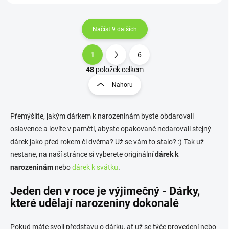
Načíst 9 dalších
1
6
O
S
v
t
48
položek celkem
l
r
Nahoru
á
á
d
n
a
k
c
Přemýšlíte, jakým dárkem k narozeninám byste obdarovali
o
í
oslavence a lovíte v paměti, abyste opakovaně nedarovali stejný
p
v
dárek jako před rokem či dvěma? Už se vám to stalo? :) Tak už
r
á
nestane, na naší stránce si vyberete originální
v
dárek k
n
k
narozeninám
nebo
dárek k svátku
.
í
y
v
Jeden den v roce je výjimečný - Dárky,
ý
které udělají narozeniny dokonalé
p
i
s
Pokud máte svoji představu o dárku, ať už se týče provedení nebo