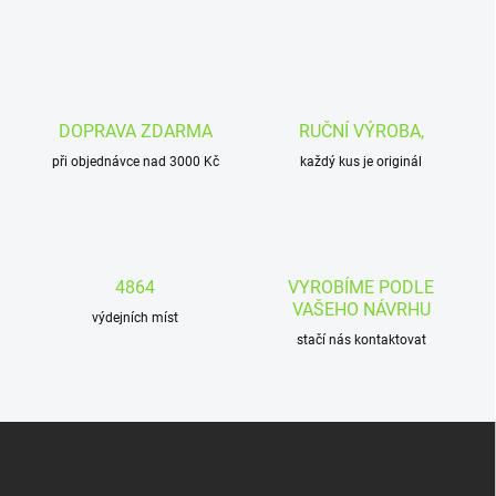
DOPRAVA ZDARMA
RUČNÍ VÝROBA,
při objednávce nad 3000 Kč
každý kus je originál
4864
VYROBÍME PODLE
VAŠEHO NÁVRHU
výdejních míst
stačí nás kontaktovat
Z
á
p