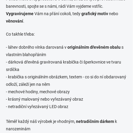
u
barevnosti, spojte se s námi, rádi Vám vyjdeme vstříc.
Vygravírujeme
Vám na přání cokoli, tedy
grafický motiv
nebo
věnování
.
Co takhle třeba:
- láhev dobrého vínka darovaná v
originálním dřevěném obalu
s
vlastním blahopřáním
- dárková dřevěná gravírovaná krabička či šperkovnice ve tvaru
srdíčka
- krabička s originálním obrázkem, textem - co si do ní obdarovaný
odloží, záleží jen na něm
- mechové hodiny, mechové obrazy
- krásný malovaný nebo vyřezávaný obraz
- netradiční vyřezávaný LED obraz
Téměř každý náš výrobek je vhodným,
netradičním dárkem
k
narozeninám