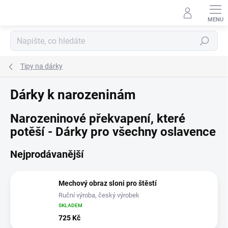
Přejít
na
obsah
Hledat
Tipy na dárky
Dárky k narozeninám
Narozeninové překvapení, které
potěší - Dárky pro všechny oslavence
Nejprodávanější
Mechový obraz sloni pro štěstí
Ruční výroba, český výrobek
SKLADEM
725 Kč