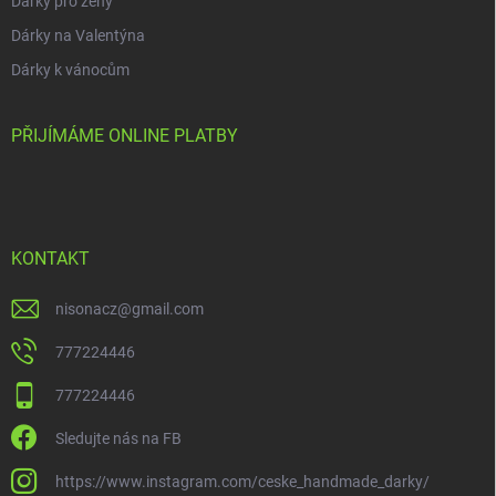
Dárky pro ženy
Dárky na Valentýna
Dárky k vánocům
PŘIJÍMÁME ONLINE PLATBY
KONTAKT
nisonacz
@
gmail.com
777224446
777224446
Sledujte nás na FB
https://www.instagram.com/ceske_handmade_darky/