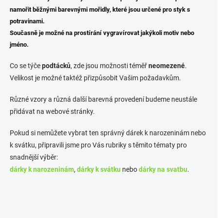
y
namořit běžnými barevnými mořidly, které jsou určené pro styk s
v
potravinami.
ý
p
Současně je možné na prostírání vygravírovat jakýkoli motiv nebo
i
jméno.
s
u
Co se týče
podtácků
, zde jsou možnosti téměř
neomezené
.
Velikost je možné taktéž přizpůsobit Vašim požadavkům.
Různé vzory a různá další barevná provedení budeme neustále
přidávat na webové stránky.
Pokud si nemůžete vybrat ten správný dárek k narozeninám nebo
k svátku, připravili jsme pro Vás rubriky s těmito tématy pro
snadnější výběr:
dárky k narozeninám
,
dárky k svátku
nebo
dárky na svatbu
.