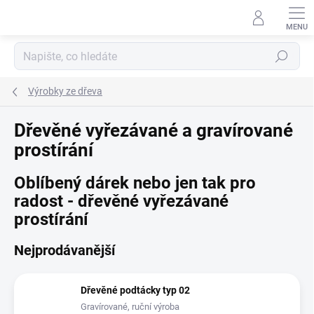
Přejít
na
obsah
Hledat
Výrobky ze dřeva
Dřevěné vyřezávané a gravírované
prostírání
Oblíbený dárek nebo jen tak pro
radost - dřevěné vyřezávané
prostírání
Nejprodávanější
Dřevěné podtácky typ 02
Gravírované, ruční výroba