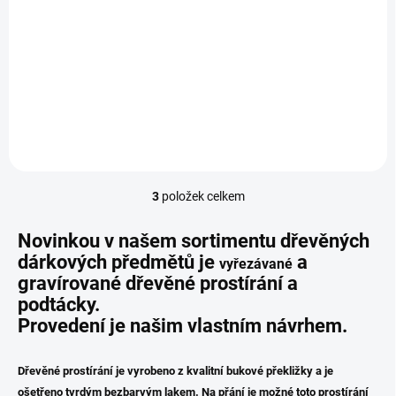
2 290 Kč
Detail
Sada atraktivního dřevěného
prostírání
3
položek celkem
O
v
l
Novinkou v našem sortimentu dřevěných
á
dárkových předmětů je
a
vyřezávané
d
gravírované dřevěné prostírání
a
a
podtácky.
c
í
Provedení je našim vlastním návrhem.
p
r
v
Dřevěné prostírání je vyrobeno z kvalitní bukové překližky a je
k
ošetřeno tvrdým bezbarvým lakem. Na přání je možné toto prostírání