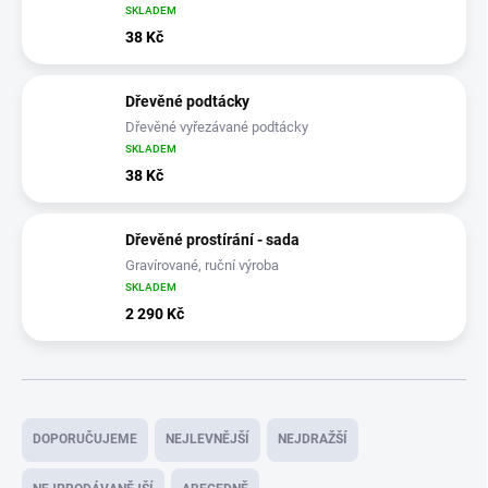
SKLADEM
38 Kč
Dřevěné podtácky
Dřevěné vyřezávané podtácky
SKLADEM
38 Kč
Dřevěné prostírání - sada
Gravírované, ruční výroba
SKLADEM
2 290 Kč
Ř
a
DOPORUČUJEME
NEJLEVNĚJŠÍ
NEJDRAŽŠÍ
z
e