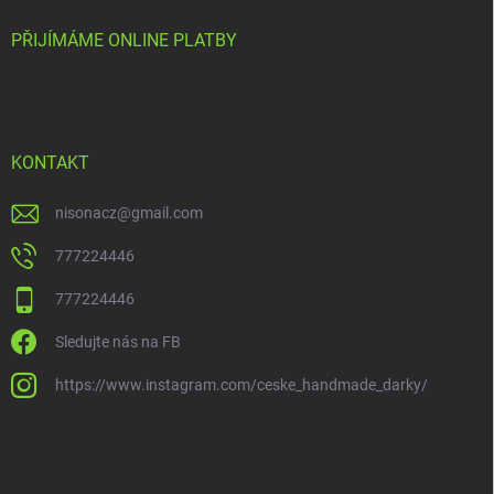
PŘIJÍMÁME ONLINE PLATBY
KONTAKT
nisonacz
@
gmail.com
777224446
777224446
Sledujte nás na FB
https://www.instagram.com/ceske_handmade_darky/